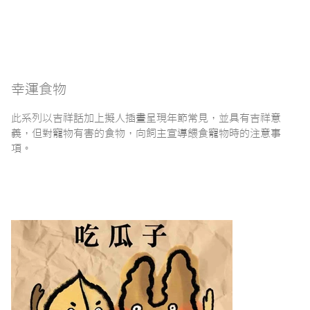
幸運食物
此系列以吉祥話加上擬人插畫呈現年節常見，並具有吉祥意
義，但對寵物有害的食物，向飼主宣導餵食寵物時的注意事
項。